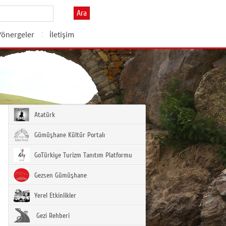
Ara
Yönergeler
İletişim
Atatürk
Gümüşhane Kültür Portalı
GoTürkiye Turizm Tanıtım Platformu
Gezsen Gümüşhane
Yerel Etkinlikler
Gezi Rehberi