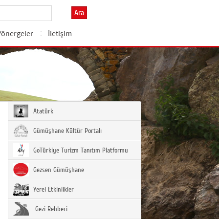
Ara
Yönergeler
İletişim
Atatürk
Gümüşhane Kültür Portalı
GoTürkiye Turizm Tanıtım Platformu
Gezsen Gümüşhane
Yerel Etkinlikler
Gezi Rehberi